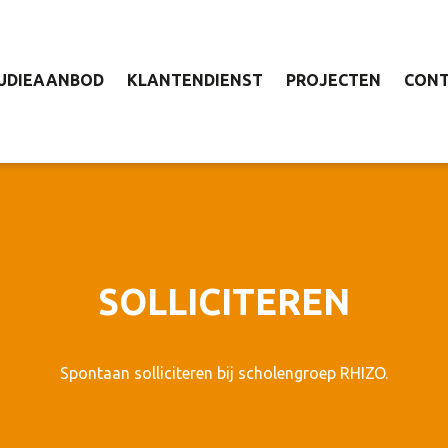
UDIEAANBOD
KLANTENDIENST
PROJECTEN
CON
SOLLICITEREN
Spontaan solliciteren bij scholengroep RHIZO.